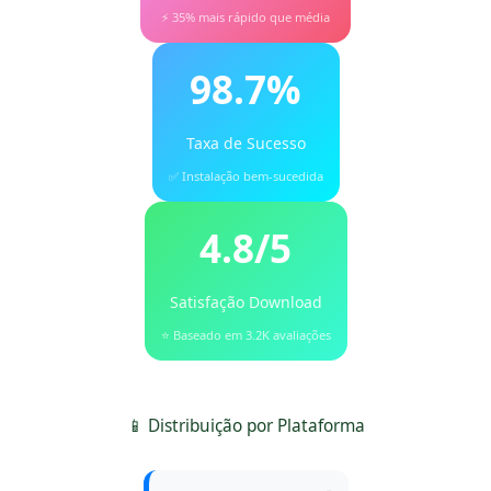
⚡ 35% mais rápido que média
98.7%
Taxa de Sucesso
✅ Instalação bem-sucedida
4.8/5
Satisfação Download
⭐ Baseado em 3.2K avaliações
📱 Distribuição por Plataforma