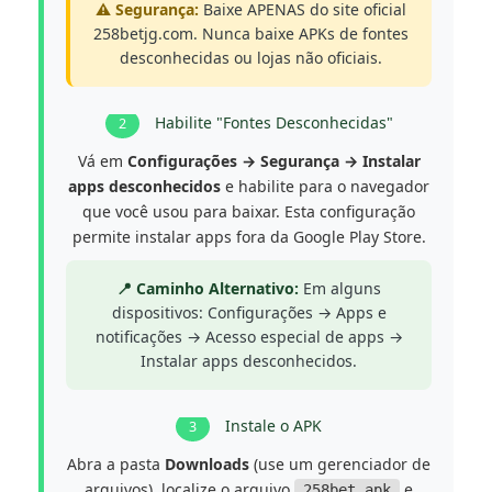
⚠️ Segurança:
Baixe APENAS do site oficial
258betjg.com. Nunca baixe APKs de fontes
desconhecidas ou lojas não oficiais.
Habilite "Fontes Desconhecidas"
2
Vá em
Configurações → Segurança → Instalar
apps desconhecidos
e habilite para o navegador
que você usou para baixar. Esta configuração
permite instalar apps fora da Google Play Store.
📍 Caminho Alternativo:
Em alguns
dispositivos: Configurações → Apps e
notificações → Acesso especial de apps →
Instalar apps desconhecidos.
Instale o APK
3
Abra a pasta
Downloads
(use um gerenciador de
arquivos), localize o arquivo
e
258bet.apk