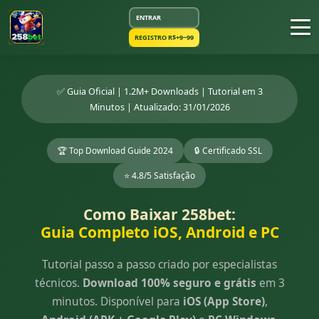
ENTRAR
REGISTRO R$+9~99
✅ Guia Oficial | 1.2M+ Downloads | Tutorial em 3
Minutos | Atualizado: 31/01/2026
🏆 Top Download Guide 2024
🔒 Certificado SSL
⭐ 4.8/5 Satisfação
Como Baixar 258bet:
Guia Completo iOS, Android e PC
Tutorial passo a passo criado por especialistas
técnicos.
Download 100% seguro e grátis
em 3
minutos. Disponível para
iOS (App Store)
,