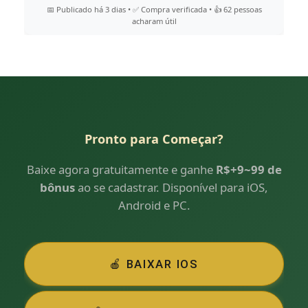
📅 Publicado há 3 dias • ✅ Compra verificada • 👍 62 pessoas
acharam útil
Pronto para Começar?
Baixe agora gratuitamente e ganhe
R$+9~99 de
bônus
ao se cadastrar. Disponível para iOS,
Android e PC.
🍎 BAIXAR IOS