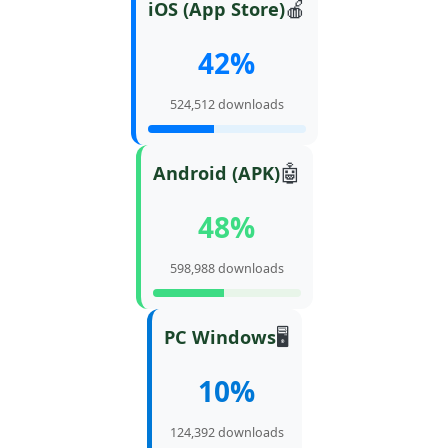
🍎
iOS (App Store)
42%
524,512 downloads
🤖
Android (APK)
48%
598,988 downloads
🖥️
PC Windows
10%
124,392 downloads