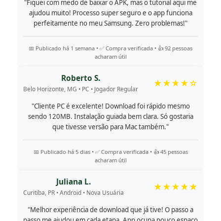
"Fiquei com medo de baixar o APK, mas o tutorial aqui me
ajudou muito! Processo super seguro e o app funciona
perfeitamente no meu Samsung. Zero problemas!"
📅 Publicado há 1 semana • ✅ Compra verificada • 👍 92 pessoas
acharam útil
Roberto S.
★★★★☆
Belo Horizonte, MG • PC • Jogador Regular
"Cliente PC é excelente! Download foi rápido mesmo
sendo 120MB. Instalação guiada bem clara. Só gostaria
que tivesse versão para Mac também."
📅 Publicado há 5 dias • ✅ Compra verificada • 👍 45 pessoas
acharam útil
Juliana L.
★★★★★
Curitiba, PR • Android • Nova Usuária
"Melhor experiência de download que já tive! O passo a
passo me ajudou em cada etapa. App ocupa pouco espaço