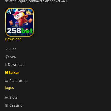
de azar. Seguro, confiável e disponível 24/7.
Download
📱 APP
📦 APK
⬇️ Download
💾Baixar
💻 Plataforma
Jogos
🎰 Slots
🎲 Cassino