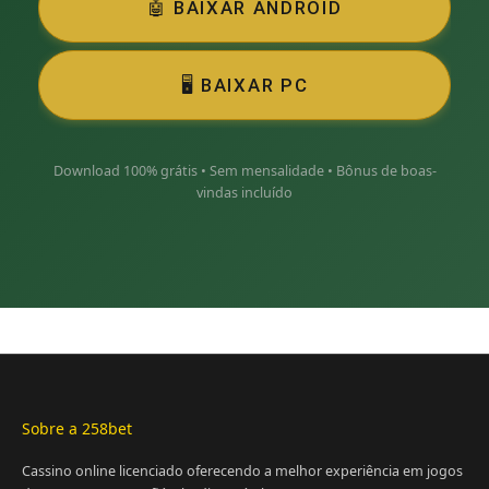
🤖 BAIXAR ANDROID
🖥️ BAIXAR PC
Download 100% grátis • Sem mensalidade • Bônus de boas-
vindas incluído
Sobre a 258bet
Cassino online licenciado oferecendo a melhor experiência em jogos