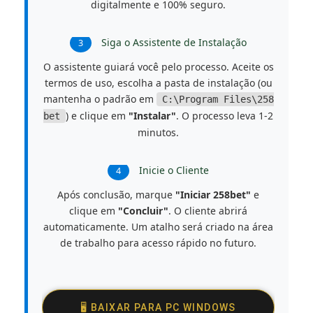
digitalmente e 100% seguro.
Siga o Assistente de Instalação
3
O assistente guiará você pelo processo. Aceite os
termos de uso, escolha a pasta de instalação (ou
mantenha o padrão em
C:\Program Files\258
) e clique em
"Instalar"
. O processo leva 1-2
bet
minutos.
Inicie o Cliente
4
Após conclusão, marque
"Iniciar 258bet"
e
clique em
"Concluir"
. O cliente abrirá
automaticamente. Um atalho será criado na área
de trabalho para acesso rápido no futuro.
🖥️ BAIXAR PARA PC WINDOWS