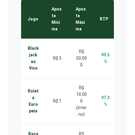
Apos
Apos
ta
ta
Jogo
RTP
Míni
Máxi
ma
ma
Black
R$
jack
99.5
R$ 5
50.00
ao
%
0
Vivo
R$
Rolet
10.00
a
97.3
R$ 1
0
Euro
%
(inter
peia
no)
Baca
R$