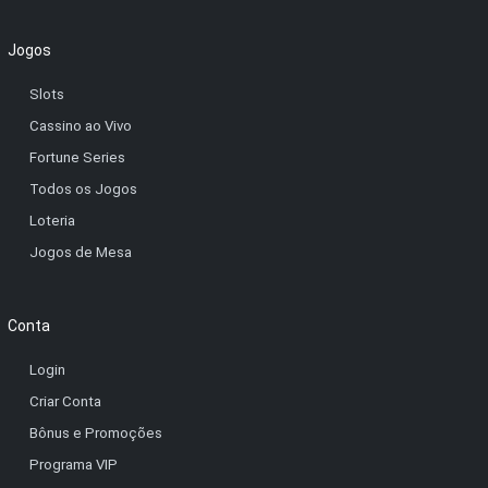
Jogos
Slots
Cassino ao Vivo
Fortune Series
Todos os Jogos
Loteria
Jogos de Mesa
Conta
Login
Criar Conta
Bônus e Promoções
Programa VIP