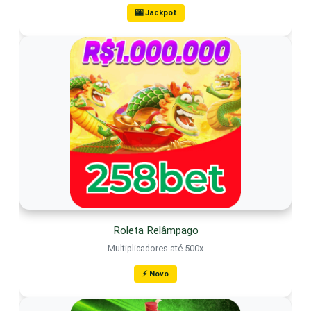
🎰 Jackpot
Roleta Relâmpago
Multiplicadores até 500x
⚡ Novo