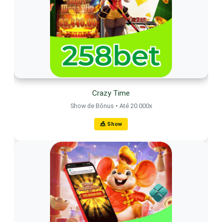
Crazy Time
Show de Bônus • Até 20.000x
🎪 Show