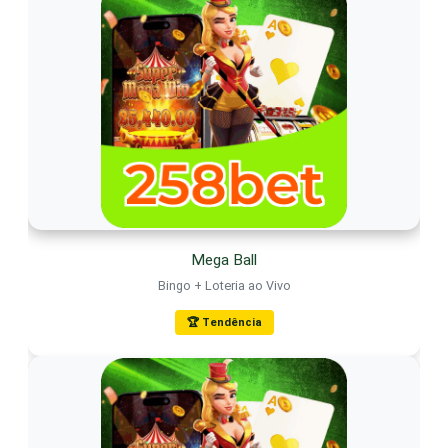
Mega Ball
Bingo + Loteria ao Vivo
🏆 Tendência