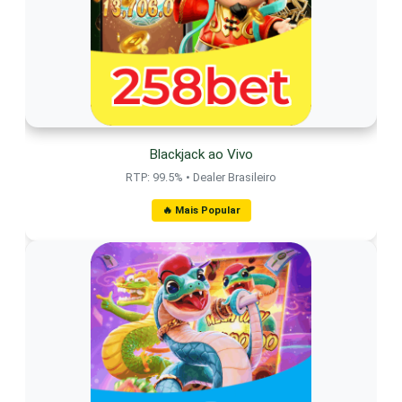
Blackjack ao Vivo
RTP: 99.5% • Dealer Brasileiro
🔥 Mais Popular