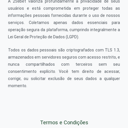
A 258bet valoriza profundamente a privacidade de seus
usuários e está comprometida em proteger todas as
informações pessoais fornecidas durante o uso de nossos
serviços. Coletamos apenas dados essenciais para
operação segura da plataforma, cumprindo integralmente a
Lei Geral de Proteção de Dados (LGPD).
Todos os dados pessoais são criptografados com TLS 1.3,
armazenados em servidores seguros com acesso restrito, e
nunca compartilhados com terceiros sem seu
consentimento explícito. Você tem direito de acessar,
corrigir, ou solicitar exclusão de seus dados a qualquer
momento.
Termos e Condições