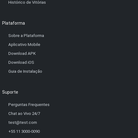
Histórico de Vitórias
Plataforma
Sobre a Plataforma
Aplicativo Mobile
Download APK
Download iOS
Guia de Instalação
Suporte
Perguntas Frequentes
Chat ao Vivo 24/7
test@test.com
+55 11 3000-0090