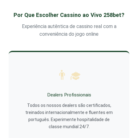
Por Que Escolher Cassino ao Vivo 258bet?
Experiência autêntica de cassino real com a
conveniência do jogo online
👨‍🎓
Dealers Profissionais
Todos os nossos dealers são certificados,
treinados internacionalmente e fluentes em
português. Experimente hospitalidade de
classe mundial 24/7.