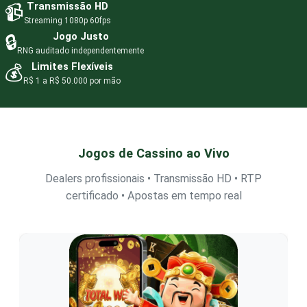
Transmissão HD
📹
Streaming 1080p 60fps
Jogo Justo
🔒
RNG auditado independentemente
Limites Flexíveis
💰
R$ 1 a R$ 50.000 por mão
Jogos de Cassino ao Vivo
Dealers profissionais • Transmissão HD • RTP
certificado • Apostas em tempo real