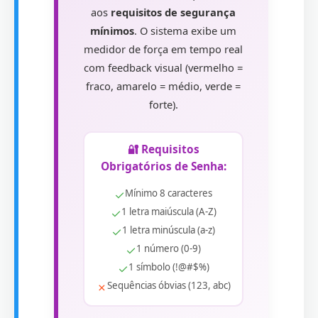
aos
requisitos de segurança
mínimos
. O sistema exibe um
medidor de força em tempo real
com feedback visual (vermelho =
fraco, amarelo = médio, verde =
forte).
🔐 Requisitos
Obrigatórios de Senha:
✓
Mínimo 8 caracteres
✓
1 letra maiúscula (A-Z)
✓
1 letra minúscula (a-z)
✓
1 número (0-9)
✓
1 símbolo (!@#$%)
✗
Sequências óbvias (123, abc)