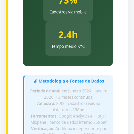
73%
Cadastros via mobile
2.4h
Tempo médio KYC
🔬 Metodologia e Fontes de Dados
Período de análise:
Janeiro 2024 - Janeiro
2026 (13 meses contínuos)
Amostra:
8.934 cadastros reais na
plataforma 258bet
Ferramentas:
Google Analytics 4, Hotjar,
Mixpanel, banco de dados interno 258bet
Verificação:
Auditoria independente por