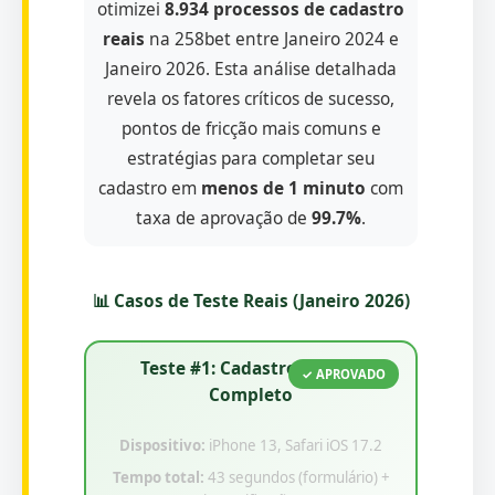
otimizei
8.934 processos de cadastro
reais
na 258bet entre Janeiro 2024 e
Janeiro 2026. Esta análise detalhada
revela os fatores críticos de sucesso,
pontos de fricção mais comuns e
estratégias para completar seu
cadastro em
menos de 1 minuto
com
taxa de aprovação de
99.7%
.
📊 Casos de Teste Reais (Janeiro 2026)
Teste #1: Cadastro Mobile
✓ APROVADO
Completo
Dispositivo:
iPhone 13, Safari iOS 17.2
Tempo total:
43 segundos (formulário) +