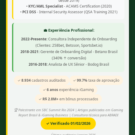
desde 2019)
•
KYC/AML Specialist
- ACAMS Certification (2020)
•
PCI DSS
- Internal Security Assessor (QSA Training 2021)
💼 Experiência Profissional:
2022-Presente:
Consultora Independente de Onboarding
(Clientes: 258bet, Betsson, Sportsbet.io)
2018-2021:
Gerente de Onboarding Digital - Betano Brasil
(340% ↑ conversão)
2016-2018:
Analista de UX Sênior - Bodog Brasil
✓
8.934
cadastros auditados
✓
99.7%
taxa de aprovação
✓
6 anos
experiência iGaming
✓
R$ 2.8M+
em bônus processados
🏆 Palestrante em SBC Summit Rio 2024 | Artigos publicados em Gaming
Report Brasil & iGaming Business | Consultora técnica para ABRADI
✓ Verificado 01/02/2026