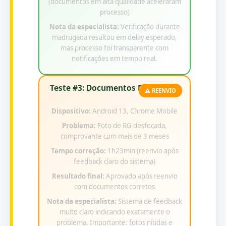
(documentos em alta qualidade aceleraram
processo)
Nota da especialista:
Verificação durante
madrugada resultou em delay esperado,
mas processo foi transparente com
notificações em tempo real.
Teste #3: Documentos Rejeitados
⚠️ REENVIO
Dispositivo:
Android 13, Chrome Mobile
Problema:
Foto de RG desfocada,
comprovante com mais de 3 meses
Tempo correção:
1h23min (reenvio após
feedback claro do sistema)
Resultado final:
Aprovado após reenvio
com documentos corretos
Nota da especialista:
Sistema de feedback
muito claro indicando exatamente o
problema. Importante: fotos nítidas e