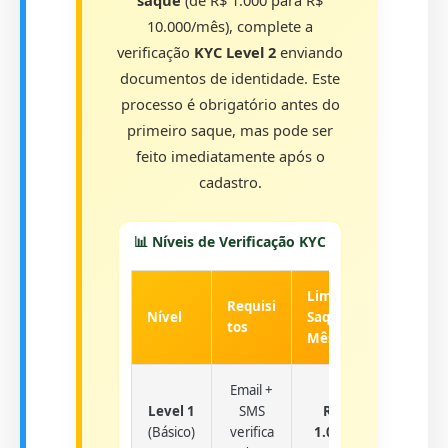
saque
(de R$ 1.000 para R$
10.000/mês), complete a
verificação
KYC Level 2
enviando
documentos de identidade. Este
processo é obrigatório antes do
primeiro saque, mas pode ser
feito imediatamente após o
cadastro.
📊 Níveis de Verificação KYC
Limite
Tempo
Requisi
Nível
Saque/
Aprova
tos
Mês
ção
Email +
Level 1
SMS
R$
Instant
(Básico)
verifica
1.000
âneo