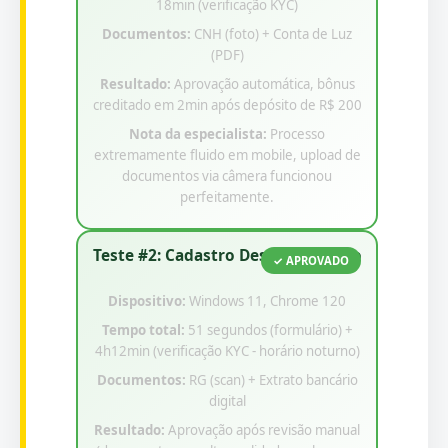
18min (verificação KYC)
Documentos:
CNH (foto) + Conta de Luz
(PDF)
Resultado:
Aprovação automática, bônus
creditado em 2min após depósito de R$ 200
Nota da especialista:
Processo
extremamente fluido em mobile, upload de
documentos via câmera funcionou
perfeitamente.
Teste #2: Cadastro Desktop Rápido
✓ APROVADO
Dispositivo:
Windows 11, Chrome 120
Tempo total:
51 segundos (formulário) +
4h12min (verificação KYC - horário noturno)
Documentos:
RG (scan) + Extrato bancário
digital
Resultado:
Aprovação após revisão manual