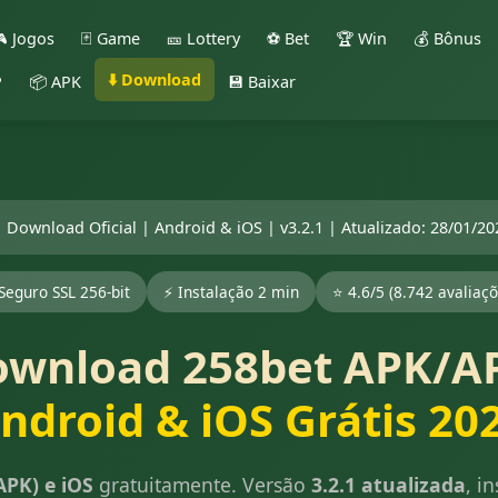
 Jogos
🃏 Game
🎫 Lottery
⚽ Bet
🏆 Win
💰 Bônus
⬇️ Download
P
📦 APK
💾 Baixar
 Download Oficial | Android & iOS | v3.2.1 | Atualizado: 28/01/20
Seguro SSL 256-bit
⚡ Instalação 2 min
⭐ 4.6/5 (8.742 avaliaçõ
wnload 258bet APK/A
ndroid & iOS Grátis 20
APK) e iOS
gratuitamente. Versão
3.2.1 atualizada
, i