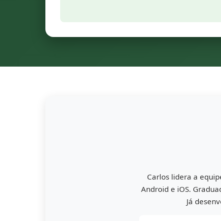
Carlos lidera a equ
Android e iOS. Gradu
Já desenv