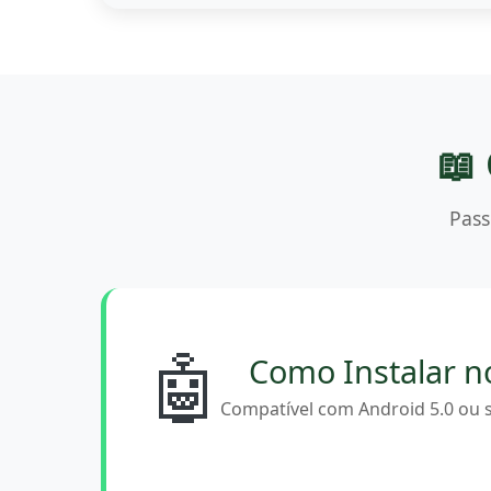
📖
Pass
🤖
Como Instalar n
Compatível com Android 5.0 ou 