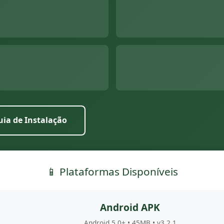
uia de Instalação
📱 Plataformas Disponíveis
Android APK
Android 5.0+ • 45MB • v3.2.1