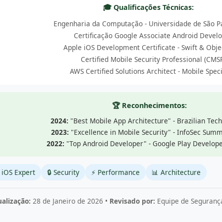
🎓 Qualificações Técnicas:
Engenharia da Computação - Universidade de São Pa
Certificação Google Associate Android Devel
Apple iOS Development Certificate - Swift & Obje
Certified Mobile Security Professional (CMS
AWS Certified Solutions Architect - Mobile Speci
🏆 Reconhecimentos:
2024:
"Best Mobile App Architecture" - Brazilian Tec
2023:
"Excellence in Mobile Security" - InfoSec Summi
2022:
"Top Android Developer" - Google Play Develop
 iOS Expert
🔒 Security
⚡ Performance
📊 Architecture
alização:
28 de Janeiro de 2026 •
Revisado por:
Equipe de Seguranç