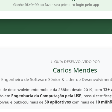
Ganhe R$+9~99 ao fazer seu primeiro login pelo app
📱 GUIA DESENVOLVIDO POR
Carlos Mendes
Engenheiro de Software Sênior & Líder de Desenvolvimen
ipe de desenvolvimento mobile da 258bet desde 2019, com
12+ 
ado em
Engenharia da Computação pela USP
, possui certifi
olveu e publicou mais de
50 aplicativos
com mais de
10 milh