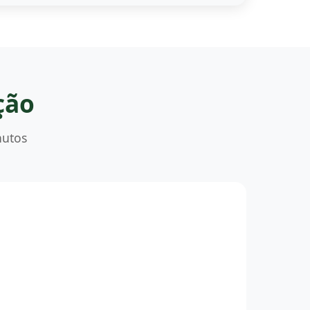
ção
nutos