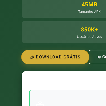
45MB
Tamanho APK
850K+
Usuários Ativos
📖 G
📥 DOWNLOAD GRÁTIS